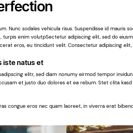
erfection
lum. Nunc sodales vehicula risus. Suspendisse id mauris sod
t, turpis enim volutpSectetur adipiscing elit, sed do eius
erat eros, eu tincidunt velit. Consectetur adipiscing elit, 
 iste natus et
sadipscing elitr, sed diam nonumy eirmod tempor invidun
accusam et justo duo dolores et ea rebum. Stet clita kas
ras congue eros nec quam laoreet, in viverra erat bibend