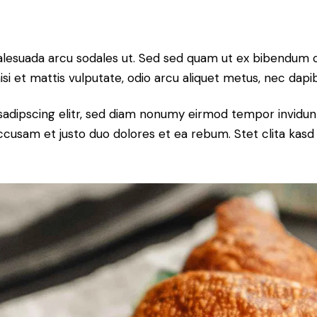
alesuada arcu sodales ut. Sed sed quam ut ex bibendum 
si et mattis vulputate, odio arcu aliquet metus, nec dapibu
sadipscing elitr, sed diam nonumy eirmod tempor invidun
accusam et justo duo dolores et ea rebum. Stet clita kas