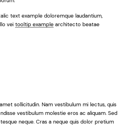
aborum.
italic text example doloremque laudantium,
llo vei
tooltip example
architecto beatae
 amet sollicitudin. Nam vestibulum mi lectus, quis
pendisse vestibulum molestie eros ac aliquam. Sed
entesque neque. Cras a neque quis dolor pretium