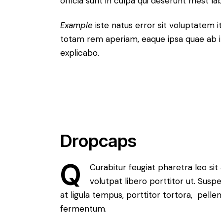
officia sunt in culpa qui deserunt mest l
Example
iste natus error sit voluptatem 
totam rem aperiam, eaque ipsa quae ab i
explicabo.
Dropcaps
Q
Curabitur feugiat pharetra leo sit
volutpat libero porttitor ut. Sus
at ligula tempus, porttitor tortora, pell
fermentum.