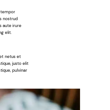
d tempor
is nostrud
s aute irure
g elit.
et netus et
ique, justo elit
tique, pulvinar