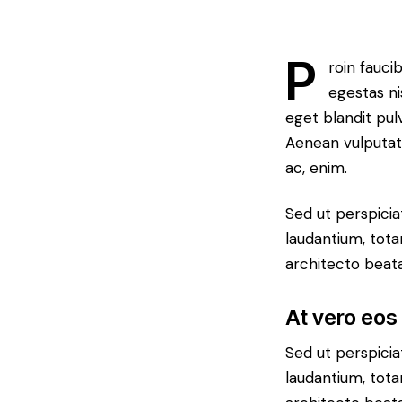
P
roin fauci
egestas ni
eget blandit pul
Aenean vulputate
ac, enim.
Sed ut perspici
laudantium, tota
architecto beata
At vero eos
Sed ut perspici
laudantium, tota