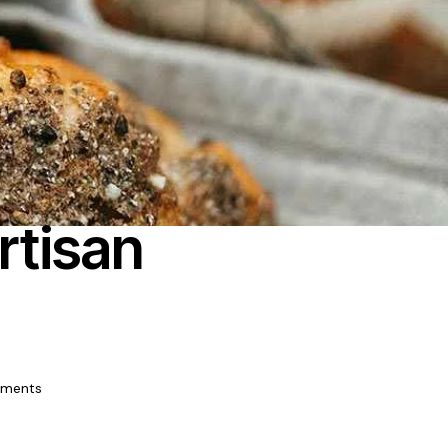
rtisan
ments