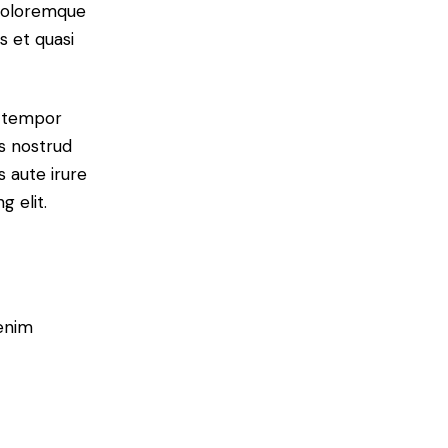
 doloremque
s et quasi
d tempor
is nostrud
s aute irure
g elit.
 enim