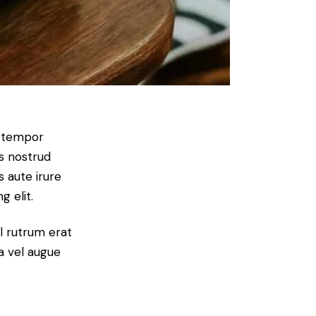
d tempor
is nostrud
s aute irure
g elit.
el rutrum erat
a vel augue