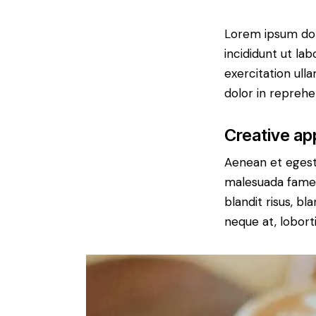
Lorem ipsum dol
incididunt ut la
exercitation ull
dolor in reprehe
Creative ap
Aenean et egesta
malesuada fames 
blandit risus, b
neque at, loborti