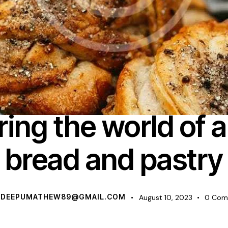
BAKERY
ring the world of a
bread and pastry
DEEPUMATHEW89@GMAIL.COM
August 10, 2023
0
Com