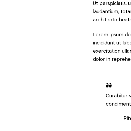
Ut perspiciatis,
laudantium, tota
architecto beata
Lorem ipsum dol
incididunt ut la
exercitation ull
dolor in reprehe
Curabitur v
condimentum
Pi