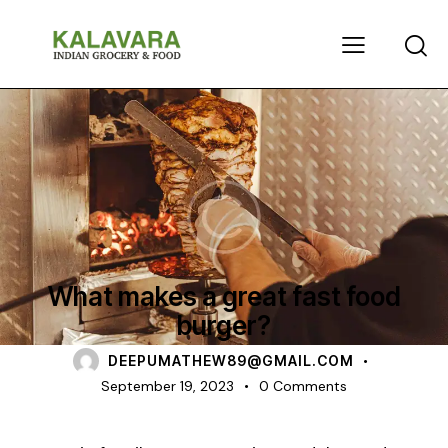
STREET FOOD
What makes a great fast food
burger?
DEEPUMATHEW89@GMAIL.COM
September 19, 2023
0
Comments